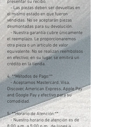
presentar su recibo.
- Las piezas deben ser devueltas en
el mismo estado en que fueron
vendidas. No se aceptarán piezas
desmontadas para su devolución.
- Nuestra garantía cubre únicamente
el reemplazo. Le proporcionaremos
otra pieza o un artículo de valor
equivalente. No se realizan reembolsos
en efectivo; en su lugar, se emitirá un
crédito en la tienda.
4. **Métodos de Pago:**
- Aceptamos Mastercard, Visa,
Discover, American Express, Apple Pay
and Google Pay y efectivo para su
comodidad.
5. **Horario de Atención:**
- Nuestro horario de atención es de
8:00 a.m. a 5:00 p.m., de lunes a