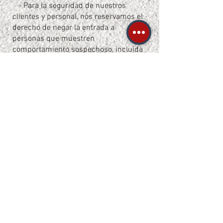
- Para la seguridad de nuestros
clientes y personal, nos reservamos el
derecho de negar la entrada a
personas que muestren
comportamiento sospechoso, incluida
la intoxicación.
- Nuestras instalaciones están
monitoreadas por cámaras de
vigilancia las 24 horas del día, los 7
días de la semana, y perros guardianes
patrullan el área fuera del horario de
atención.
Apreciamos su patrocinio y
cooperación con nuestras políticas. Si
tiene alguna pregunta o inquietud, no
dude en comunicarse con nosotros.
Estas políticas están sujetas a
cambios sin previo aviso.