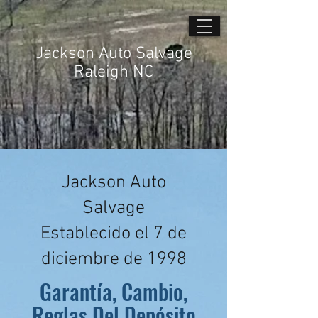
Jackson Auto Salvage
Raleigh NC
Jackson Auto
Salvage
Establecido el 7 de
diciembre de 1998
Garantía, Cambio,
Reglas Del Depósito