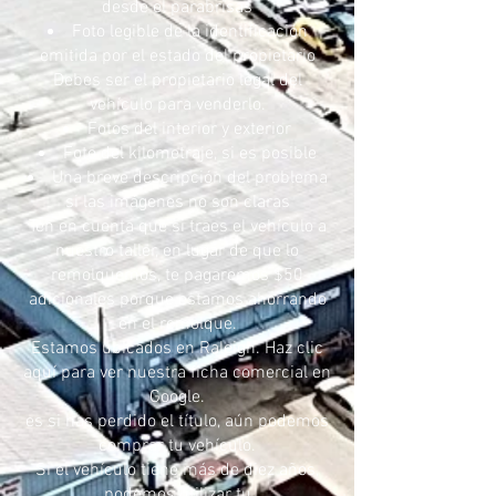
desde el parabrisas
Foto legible de la identificación
emitida por el estado del propietario
Debes ser el propietario legal del
vehículo para venderlo.
Fotos del interior y exterior
Foto del kilometraje, si es posible
Una breve descripción del problema
si las imágenes no son claras
Ten en cuenta que si traes el vehículo a
nuestro taller, en lugar de que lo
remolquemos, te pagaremos $50
adicionales porque estamos ahorrando
en el remolque.
Estamos ubicados en Raleigh. Haz clic
aquí para ver nuestra ficha comercial en
Google.
es si has perdido el título, aún podemos
comprar tu vehículo.
Si el vehículo tiene más de diez años,
podemos utilizar tu