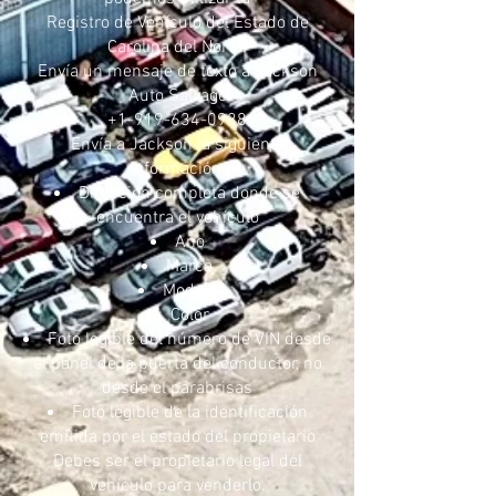
Registro de Vehículo del Estado de
Carolina del Norte.
Envía un mensaje de texto a Jackson
Auto Salvage
+1-919-634-0988
Envía a Jackson la siguiente
información:
Dirección completa donde se
encuentra el vehículo
Año
Marca
Modelo
Color
Foto legible del número de VIN desde
el panel de la puerta del conductor, no
desde el parabrisas
Foto legible de la identificación
emitida por el estado del propietario
Debes ser el propietario legal del
vehículo para venderlo.