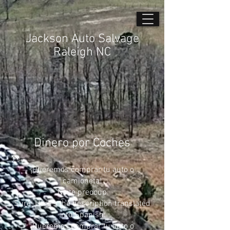
Jackson Auto Salvage
Raleigh NC
Dinero por Coches
¡Que
¡Queremos comprar tu auto o
camioneta!
No te preocup
Sure! Here’s the description translated
into Spanish:
¡Queremos comprar tu auto o