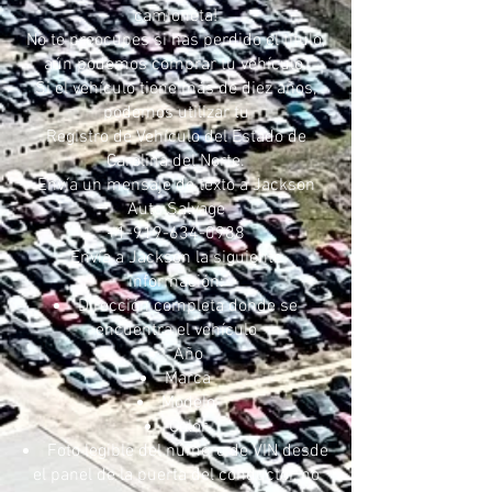
camioneta!
No te preocupes si has perdido el título,
aún podemos comprar tu vehículo.
Si el vehículo tiene más de diez años,
podemos utilizar tu
Registro de Vehículo del Estado de
Carolina del Norte.
Envía un mensaje de texto a Jackson
Auto Salvage
+1-919-634-0988
Envía a Jackson la siguiente
información:
Dirección completa donde se
encuentra el vehículo
Año
Marca
Modelo
Color
Foto legible del número de VIN desde
el panel de la puerta del conductor, no