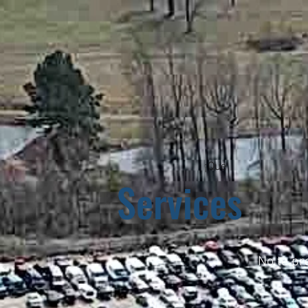
¡Que
Services
No te pr