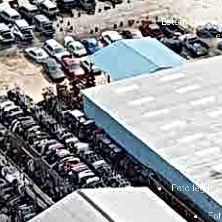
pagare
Estamos ubicad
e
Foto legibl
Fot