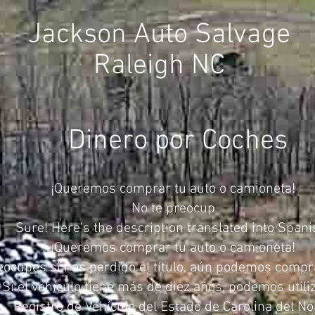
Jackson Auto Salvage
Raleigh NC
Dinero por Coches
¡Queremos comprar tu auto o camioneta!
No te preocup
Sure! Here’s the description translated into Spani
¡Queremos comprar tu auto o camioneta!
eocupes si has perdido el título, aún podemos compra
Si el vehículo tiene más de diez años, podemos utiliz
Registro de Vehículo del Estado de Carolina del No