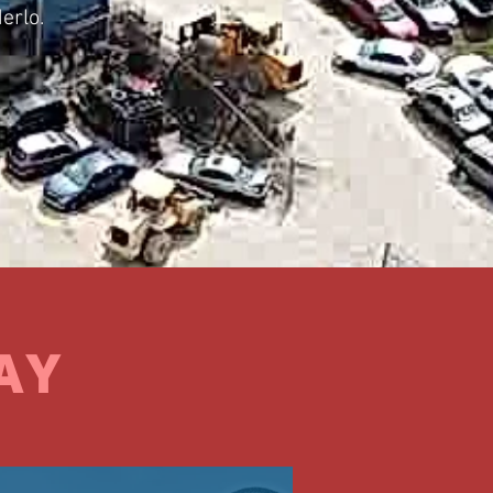
erlo.
AY