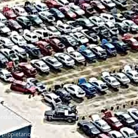
el remolque.
comercial en Google.
hículo.
ar tu
rte.
ge
culo
onductor, no desde el
l propietario