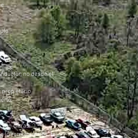
ge
culo
onductor, no desde el
l propietario
erlo.
 son claras
que lo remolquemos, te