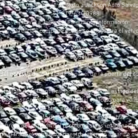
Envía un mensaje de texto a Jackson Auto Salva
+1-919-634-0988
Envía a Jackson la siguiente información:
Dirección completa donde se encuentra el vehí
Año
Marca
Modelo
Color
e del número de VIN desde el panel de la puerta del c
parabrisas
o legible de la identificación emitida por el estado de
Debes ser el propietario legal del vehículo para vend
Fotos del interior y exterior
Foto del kilometraje, si es posible
a breve descripción del problema si las imágenes no
e si traes el vehículo a nuestro taller, en lugar de 