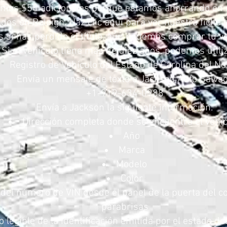
mos $50 adicionales porque estamos ahorrando en 
os en Raleigh. Haz clic aquí para ver nuestra ficha 
s si has perdido el título, aún podemos comprar tu ve
Si el vehículo tiene más de diez años, podemos utiliz
Registro de Vehículo del Estado de Carolina del No
Envía un mensaje de texto a Jackson Auto Salva
+1-919-634-0988
Envía a Jackson la siguiente información:
Dirección completa donde se encuentra el vehí
Año
Marca
Modelo
Color
e del número de VIN desde el panel de la puerta del c
parabrisas
o legible de la identificación emitida por el estado de