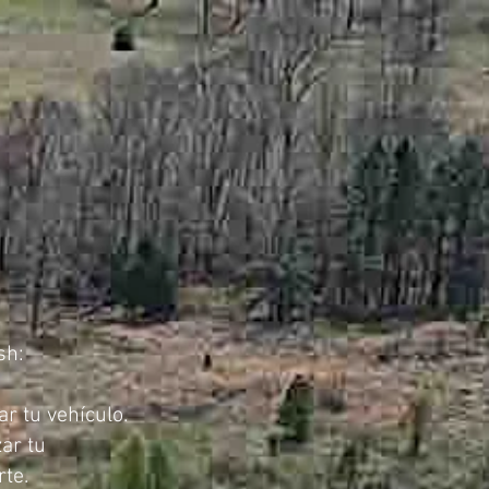
sh:
r tu vehículo.
ar tu
rte.