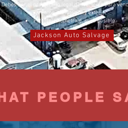
Debes ser el propietario legal del vehículo para vend
Fotos del interior y exterior
Foto del kilometraje, si es posible
Jackson Auto Salvage
HAT PEOPLE S