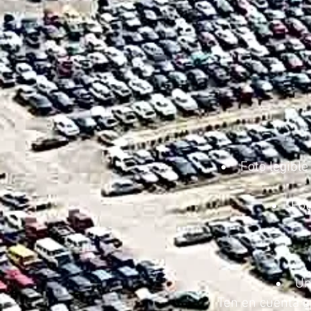
Foto legibl
Fot
Un
Ten en cuenta qu