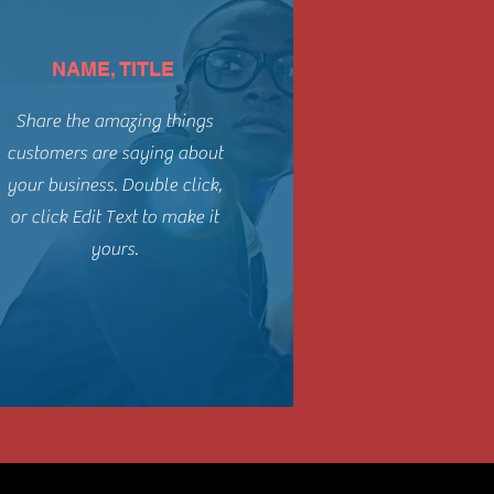
NAME, TITLE
Share the amazing things
customers are saying about
your business. Double click,
or click Edit Text to make it
yours.